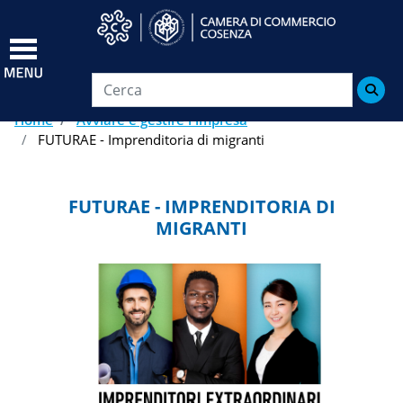
Salta
al
contenuto
principale

Home
Avviare e gestire l'impresa
FUTURAE - Imprenditoria di migranti
FUTURAE - IMPRENDITORIA DI
MIGRANTI