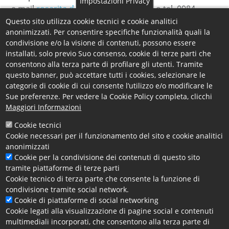
Impostazioni Privacy
e.mail
rosarita.derose@cs.camcom.it
o tel. 0984
815213.
Questo sito utilizza cookie tecnici e cookie analitici
anonimizzati. Per consentire specifiche funzionalità quali la
In allegato, l’iter del progetto, i programmi degli
condivisione e/o la visione di contenuti, possono essere
incontri e il programma dell'evento finale.
installati, solo previo Suo consenso, cookie di terze parti che
consentono alla terza parte di profilare gli utenti. Tramite
questo banner, può accettare tutti i cookies, selezionare le
Allegati
categorie di cookie di cui consente l’utilizzo e/o modificare le
Futurae - Iter delle attività
Sue preferenze. Per vedere la Cookie Policy completa, clicchi
Futurae Cosenza - Programma Incontri Assistenza
Maggiori Informazioni
alla costituzione di impresa 10 ottobre - 14
Cookie tecnici
novembre 2022
Cookie necessari per il funzionamento del sito e cookie analitici
Futurae Cosenza - Programma Mentoring
anonimizzati
Simulazione Impresa Primo Incontro
Cookie per la condivisione dei contenuti di questo sito
Futurae Cosenza - Programma Mentoring
tramite piattaforme di terze parti
Cookie tecnico di terza parte che consente la funzione di
Simulazione Impresa Secondo Incontro
condivisione tramite social network.
Futurae Cosenza - Programma Mentoring
Cookie di piattaforme di social networking
Simulazione Impresa Terzo Incontro
Cookie legati alla visualizzazione di pagine social e contenuti
Futurae Cosenza - Programma Mentoring
multimediali incorporati, che consentono alla terza parte di