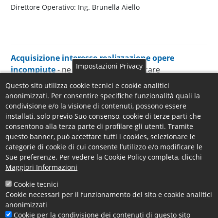
Direttore Operativo: Ing. Brunella Aiello
Acquisizione interesse realizzazione opere
Impostazioni Privacy
incompiute
- nessun dato da pubblicare
Documenti sul sistema di qualificazione
- nessun dato da pubblicare
Questo sito utilizza cookie tecnici e cookie analitici
Gravi illeciti professionali
- nessun dato da pubblicare
anonimizzati. Per consentire specifiche funzionalità quali la
condivisione e/o la visione di contenuti, possono essere
Progetti di investimento pubblico
- nessun dato da pubblicare
installati, solo previo Suo consenso, cookie di terze parti che
Dibattito pubblico
- nessun dato da pubblicare
consentono alla terza parte di profilare gli utenti. Tramite
Pari opportunità e inclusione lavorativa
- nessun dato da pubblicare
questo banner, può accettare tutti i cookies, selezionare le
Affidamenti Servizi pubblici locali (SPL)
- nessun dato da pubblicare
categorie di cookie di cui consente l’utilizzo e/o modificare le
Collegio Consultivo Tecnico (CCT)
- nessun dato da pubblicare
Sue preferenze. Per vedere la Cookie Policy completa, clicchi
Contratti di sponsorizzazione
- nessun dato da pubblicare
Maggiori Informazioni
Procedure di somma urgenza
- nessun dato da pubblicare
Cookie tecnici
Finanza di progetto
- nessun dato da pubblicare
Cookie necessari per il funzionamento del sito e cookie analitici
Composizione delle commissioni giudicatrici e i curricula dei
anonimizzati
componenti
- nessun dato da pubblicare
Cookie per la condivisione dei contenuti di questo sito