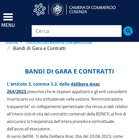
Salta
al
contenuto
principale

Home
Amministrazione trasparente
Bandi di Gara e Contratti
BANDI DI GARA E CONTRATTI
L'articolo 3, comma 3.3, della
delibera Anac
prescrive che le stazioni appaltanti e gli enti concedenti
264/2023
inseriscano sul sito istituzionale nella sezione “Amministrazione
trasparente” un
collegamento ipertestuale che rinvia ai dati relativi
all’intero ciclo di vita del contratto contenuti della BDNCP, al fine di
assicurare la trasparenza dell’intera procedura contrattuale,
dall’avvio all’esecuzione.
Ai sensi dell'All. 1) della Delibera Anac 264 del 20.06.2023, come