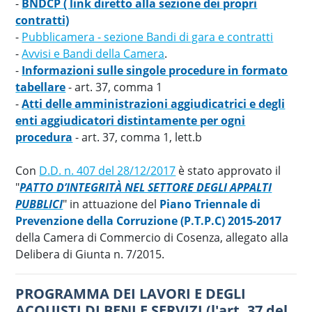
-
BNDCP ( link diretto alla sezione dei propri
contratti)
-
Pubblicamera - sezione Bandi di gara e contratti
-
Avvisi e Bandi della Camera
.
-
Informazioni sulle singole procedure in formato
tabellare
- art. 37, comma 1
-
Atti delle amministrazioni aggiudicatrici e degli
enti aggiudicatori distintamente per ogni
procedura
- art. 37, comma 1, lett.b
Con
D.D. n. 407 del 28/12/2017
è stato approvato il
"
PATTO D’INTEGRITÀ NEL SETTORE DEGLI APPALTI
PUBBLICI
" in attuazione del
Piano Triennale di
Prevenzione della Corruzione (P.T.P.C) 2015-2017
della Camera di Commercio di Cosenza, allegato alla
Delibera di Giunta n. 7/2015.
PROGRAMMA DEI LAVORI E DEGLI
ACQUISTI DI BENI E SERVIZI (l'art. 37 del