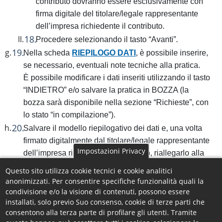
contributo dovranno essere esclusivamente con
firma digitale del titolare/legale rappresentante
dell’impresa richiedente il contributo.
Procedere selezionando il tasto “Avanti”.
Nella scheda
RIEPILOGO DATI
, è possibile inserire,
se necessario, eventuali note tecniche alla pratica.
È possibile modificare i dati inseriti utilizzando il tasto
“INDIETRO” e/o salvare la pratica in BOZZA (la
bozza sarà disponibile nella sezione “Richieste”, con
lo stato “in compilazione”).
Salvare il modello riepilogativo dei dati e, una volta
firmato digitalmente dal titolare/legale rappresentante
Impostazioni Privacy
dell’impresa richiedente il contributo, riallegarlo alla
pratica.
Questo sito utilizza cookie tecnici e cookie analitici
Procedere con l’invio della pratica selezionando il
anonimizzati. Per consentire specifiche funzionalità quali la
condivisione e/o la visione di contenuti, possono essere
tasto “
INVIA
”.
installati, solo previo Suo consenso, cookie di terze parti che
A conclusione della procedura, la piattaforma invia in
consentono alla terza parte di profilare gli utenti. Tramite
automatico un’email all’indirizzo di posta elettronica