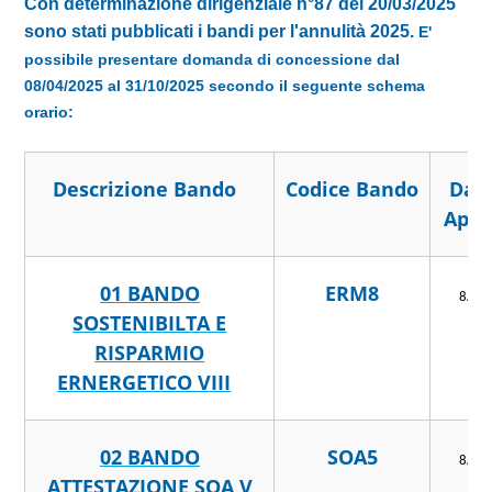
Con determinazione dirigenziale n°87 del 20/03/2025
sono stati pubblicati i bandi per l'annulità 2025.
E'
possibile presentare domanda di concessione dal
08/04/2025 al 31/10/2025 secondo il seguente schema
orario:
Descrizione Bando
Codice Bando
Dat
Aper
01 BANDO
ERM8
8/4/
SOSTENIBILTA E
RISPARMIO
ERNERGETICO VIII
02 BANDO
SOA5
8/4/
ATTESTAZIONE SOA V