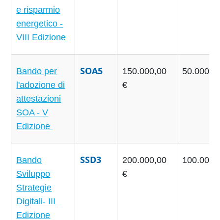
e risparmio
energetico -
VIII Edizione
SOA5
Bando per
150.000,00
50.000,0
l'adozione di
€
attestazioni
SOA - V
Edizione
SSD3
Bando
200.000,00
100.000,
Sviluppo
€
Strategie
Digitali- III
Edizione