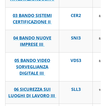
03 BANDO SISTEMI
CER2
8/4/
CERTIFICAZIONE II
04 BANDO NUOVE
SNI3
8/4/
IMPRESE III
05 BANDO VIDEO
VDS3
8/4/
SORVEGLIANZA
DIGITALE III
06 SICUREZZA SUI
SLL3
9/4/
LUOGHI DI LAVORO III