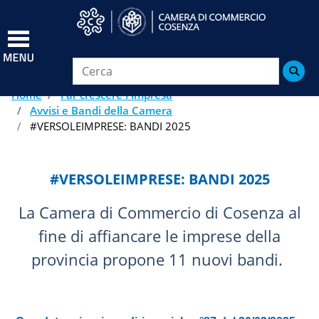
Salta
al
contenuto
principale

Home
Far crescere l'impresa
Avvisi e Bandi della Camera
#VERSOLEIMPRESE: BANDI 2025
#VERSOLEIMPRESE: BANDI 2025
La Camera di Commercio di Cosenza al
fine di affiancare le imprese della
provincia propone 11 nuovi bandi.