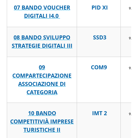
07 BANDO VOUCHER
PID XI
9/4/
DIGITALI I4.0
08 BANDO SVILUPPO
SSD3
9/4/
STRATEGIE DIGITALI III
09
COM9
9/4/
COMPARTECIPAZIONE
ASSOCIAZIONE DI
CATEGORIA
10 BANDO
IMT 2
9/4/
COMPETITIVIÀ IMPRESE
TURISTICHE II