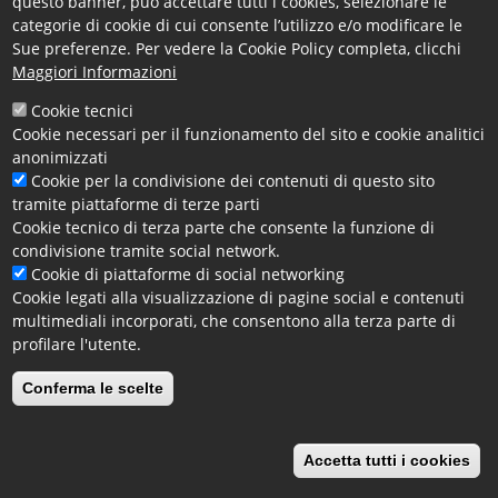
questo banner, può accettare tutti i cookies, selezionare le
indicato in fase di registrazione con il numero di
categorie di cookie di cui consente l’utilizzo e/o modificare le
protocollo della pratica inviata.
Sue preferenze. Per vedere la Cookie Policy completa, clicchi
Maggiori Informazioni
Cookie tecnici
Potrete trovare nella sezione
aiuto e
Cookie necessari per il funzionamento del sito e cookie analitici
anonimizzati
contatti
contraddistinta dal simbolo
le guide e
Cookie per la condivisione dei contenuti di questo sito
tramite piattaforme di terze parti
i video per l'accesso e la presentazione delle domande,
Cookie tecnico di terza parte che consente la funzione di
condivisione tramite social network.
oltre che la sezione
supporto
per avere assistenza
Cookie di piattaforme di social networking
sull'utilizzo del servizio.
Cookie legati alla visualizzazione di pagine social e contenuti
multimediali incorporati, che consentono alla terza parte di
profilare l'utente.
Ulteriori informazioni
Conferma le scelte
Puoi contattarci all'email
versoleimprese@cs.camcom.it
oppure ai numeri 0984.8151
Accetta tutti i cookies
Facebook
X
Email