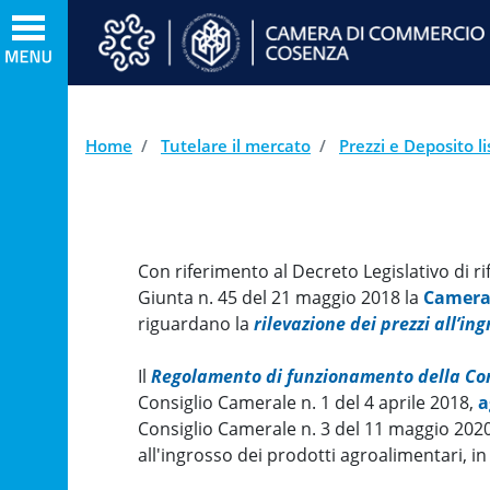
Home
Tutelare il mercato
Prezzi e Deposito li
Con riferimento al Decreto Legislativo di
Giunta n. 45 del 21 maggio 2018 la
Camera
riguardano la
rilevazione dei prezzi all’in
Il
Regolamento di funzionamento della Co
Consiglio Camerale n. 1 del 4 aprile 2018,
a
Consiglio Camerale n. 3 del 11 maggio 202
all'ingrosso dei prodotti agroalimentari, in