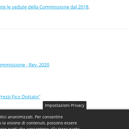
nte le sedute della Commissione dal 2018
.
ommissione - Rev. 2020
Prezzi Fico Dottato"
Impostazioni Privacy
litici anonimizzati. Per consentire
o la visione di contenuti, possono essere
terze parti che consentono alla terza parte