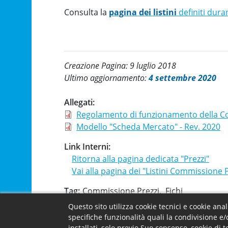
Consulta la
pagina dei listini
definiti dura
Creazione Pagina: 9 luglio 2018
Ultimo aggiornamento:
4 settembre 2020
Allegati
Regolamento di funzionamento della C
Modello "Scheda Mercato" - Rev. 2020
Link Interni
Ritorna alla pagina dedicata "Prezzi"
Vai alla pagina dei "Listini Commissione 
Tag
Commissione Prezzi
Fichi
Questo sito utilizza cookie tecnici e cookie ana
Facebook
X
Email
specifiche funzionalità quali la condivisione e/
installati, solo previo Suo consenso, cookie di 