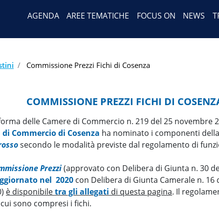
Header Menu
Salta
AGENDA
AREE TEMATICHE
FOCUS ON
NEWS
T
al
contenuto
principale
stini
Commissione Prezzi Fichi di Cosenza
COMMISSIONE PREZZI FICHI DI COSENZ
 riforma delle Camere di Commercio n. 219 del 25 novembre 
 di Commercio di Cosenza
ha nominato i componenti della C
grosso
secondo le modalità previste dal regolamento di fun
mmissione Prezzi
(approvato con Delibera di Giunta n. 30 d
ggiornato nel 2020
con Delibera di Giunta Camerale n. 16 d
0)
è disponibile
tra gli allegati
di questa pagina
. Il regolame
 cui sono compresi i fichi.