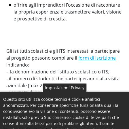
offrire agli imprenditori l’occasione di raccontare
la propria esperienza e trasmettere valori, visione
e prospettive di crescita.
Gli istituti scolastici e gli ITS interessati a partecipare
al progetto possono compilare il
form di iscrizione
indicando:
- la denominazione dell’istituto scolastico o ITS;
- il numero di studenti che parteciperanno alla visita
aziendale (max 25 studenti);
Impostazioni Privacy
- i contatti di un referente dell’istituto;
- il settore economico in cui opera l’impresa presso la
Questo sito utilizza cookie tecnici e cookie analitici
anonimizzati. Per consentire specifiche funzionalità quali la
quale si vuole realizzare la visita aziendale.
condivisione e/o la visione di contenuti, possono essere
installati, solo previo Suo consenso, cookie di terze parti che
consentono alla terza parte di profilare gli utenti. Tramite