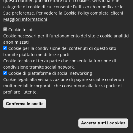
questo banner, può accettare tutti i cookies, selezionare le
categorie di cookie di cui consente l’utilizzo e/o modificare le
Le imprese interessate a partecipare al progetto possono
Sue preferenze. Per vedere la Cookie Policy completa, clicchi
Maggiori Informazioni
compilare il
form di iscrizione
indicando:
- la denominazione;
Cookie tecnici
- i contatti di un referente aziendale;
Cookie necessari per il funzionamento del sito e cookie analitici
- il settore economico in cui opera l’impresa.
anonimizzati
Cookie per la condivisione dei contenuti di questo sito
tramite piattaforme di terze parti
Cookie tecnico di terza parte che consente la funzione di
Manifestazione di interesse progetto “#MentorTour” per
condivisione tramite social network.
studenti
Cookie di piattaforme di social networking
Cookie legati alla visualizzazione di pagine social e contenuti
Manifestazione di interesse progetto "#MentorTour" per le
multimediali incorporati, che consentono alla terza parte di
imprese
profilare l'utente.
Conferma le scelte
Allegato 1_ Autorizzazione-liberatoria per l’utilizzo di
immagini, audio e video
Accetta tutti i cookies
Facebook
X
Email