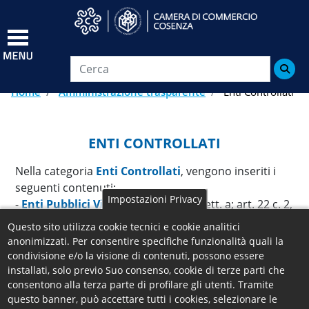
Salta
al
contenuto
principale

Home
Amministrazione trasparente
Enti Controllati
ENTI CONTROLLATI
Nella categoria
Enti Controllati
, vengono inseriti i
seguenti contenuti:
Impostazioni Privacy
-
Enti Pubblici Vigilati
- art. 22, c. 1, lett. a; art. 22 c. 2,
3 - D.Lgs. 33/2013
Questo sito utilizza cookie tecnici e cookie analitici
-
Società Partecipate
- art. 22, c. 1, lett. b; art. 22, c. 2,
anonimizzati. Per consentire specifiche funzionalità quali la
3 - D.Lgs. 33/2013
condivisione e/o la visione di contenuti, possono essere
-
Enti di Diritto Privato Controllati
- art. 22, c. 1, lett
installati, solo previo Suo consenso, cookie di terze parti che
consentono alla terza parte di profilare gli utenti. Tramite
c; art. 22, c. 2, 3 - D.Lgs. 33/2013
questo banner, può accettare tutti i cookies, selezionare le
-
Rappresentazione Grafica
- art. 22, c. 1, lett. d -