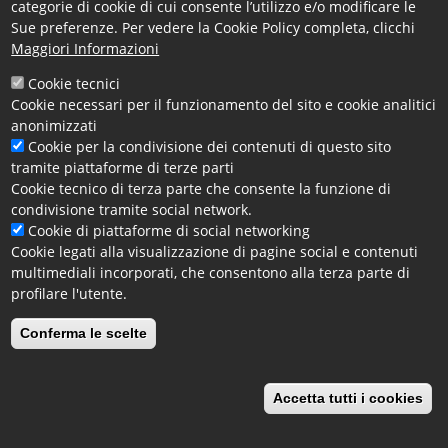
categorie di cookie di cui consente l’utilizzo e/o modificare le
D.Lgs. 33/2013
Sue preferenze. Per vedere la Cookie Policy completa, clicchi
Maggiori Informazioni
Per le annualità pregresse è possibile consultare la
Cookie tecnici
documentazione presente in "
Trasparenza
Cookie necessari per il funzionamento del sito e cookie analitici
Valutazione e Merito
".
anonimizzati
Cookie per la condivisione dei contenuti di questo sito
Aggiornamento al 25.03.2025
tramite piattaforme di terze parti
Link Interni
Cookie tecnico di terza parte che consente la funzione di
Enti Pubblici Vigilati
condivisione tramite social network.
Cookie di piattaforme di social networking
Enti di Diritto Privato Controllati
Cookie legati alla visualizzazione di pagine social e contenuti
Rappresentazione Grafica
multimediali incorporati, che consentono alla terza parte di
Società Partecipate
profilare l'utente.
Facebook
X
Email
Conferma le scelte
Accetta tutti i cookies
Revoca il consenso