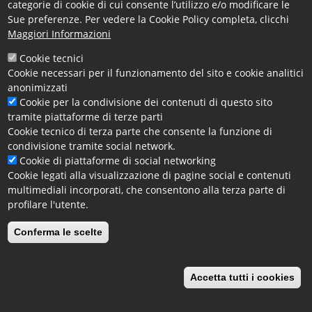
Copia di Diario di bordo 2019-2024.pdf
categorie di cookie di cui consente l’utilizzo e/o modificare le
Sue preferenze. Per vedere la Cookie Policy completa, clicchi
2024 Discorso del presidente rev 20240927.pdf
Maggiori Informazioni
Facebook
X
Email
Cookie tecnici
Cookie necessari per il funzionamento del sito e cookie analitici
anonimizzati
Cookie per la condivisione dei contenuti di questo sito
tramite piattaforme di terze parti
Cookie tecnico di terza parte che consente la funzione di
condivisione tramite social network.
Cookie di piattaforme di social networking
Cookie legati alla visualizzazione di pagine social e contenuti
multimediali incorporati, che consentono alla terza parte di
profilare l'utente.
Conferma le scelte
Accetta tutti i cookies
Revoca il consenso