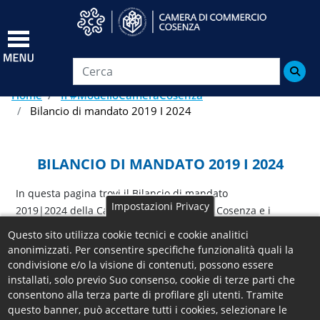
Salta
al
contenuto
principale

Home
Il #ModelloCameraCosenza
Bilancio di mandato 2019 I 2024
BILANCIO DI MANDATO 2019 I 2024
In questa pagina trovi il Bilancio di mandato
Impostazioni Privacy
2019|2024 della Camera di commercio di Cosenza e i
documenti a corredo.
Questo sito utilizza cookie tecnici e cookie analitici
anonimizzati. Per consentire specifiche funzionalità quali la
Diario di bordo 2019 - 2024
condivisione e/o la visione di contenuti, possono essere
Nota del Presidente
installati, solo previo Suo consenso, cookie di terze parti che
consentono alla terza parte di profilare gli utenti. Tramite
Allegati
questo banner, può accettare tutti i cookies, selezionare le