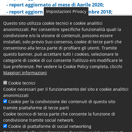
- report aggiornato al mese di Aprile 2020;
- report aggiornato al mese di Dicembre 2018
Impostazioni Privacy
;
- report aggiornato al mese di Dicembre 2017
;
Questo sito utilizza cookie tecnici e cookie analitici
- report aggiornato al mese di Febbraio 2017
;
anonimizzati. Per consentire specifiche funzionalità quali la
-
report aggiornato al mese di Dicembre 2016
;
condivisione e/o la visione di contenuti, possono essere
-
report aggiornato al mese di Settembre 2015
;
installati, solo previo Suo consenso, cookie di terze parti che
-
report aggiornato al mese di Dicembre 2014
;
consentono alla terza parte di profilare gli utenti. Tramite
-
report aggiornato al mese di Maggio 2014;
questo banner, può accettare tutti i cookies, selezionare le
categorie di cookie di cui consente l’utilizzo e/o modificare le
-
report aggiornato al 15.11.2013 (Ottobre 2013).
Sue preferenze. Per vedere la Cookie Policy completa, clicchi
Maggiori Informazioni
Pagina aggiornata il 20 maggio 2022
Allegati
Cookie tecnici
Cookie necessari per il funzionamento del sito e cookie analitici
Report aggiornato al 15 novembre 2013
anonimizzati
Report aggiornato al mese di Maggio 2014
Cookie per la condivisione dei contenuti di questo sito
Report aggiornato al mese di Dicembre 2014
tramite piattaforme di terze parti
Report aggiornato al mese di Settembre 2015
Cookie tecnico di terza parte che consente la funzione di
Report aggiornato al mese di Dicembre 2016
condivisione tramite social network.
Report aggiornato al mese di Febbraio 2017
Cookie di piattaforme di social networking