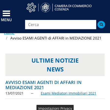
Salta
al
contenuto
principale

Home
Avviso ESAMI AGENTI di AFFARI in MEDIAZIONE 2021
ULTIME NOTIZIE
NEWS
AVVISO ESAMI AGENTI DI AFFARI IN
MEDIAZIONE 2021
13/07/2021
Esami Mediatori Immobiliari 2021
Impostazioni Privacy