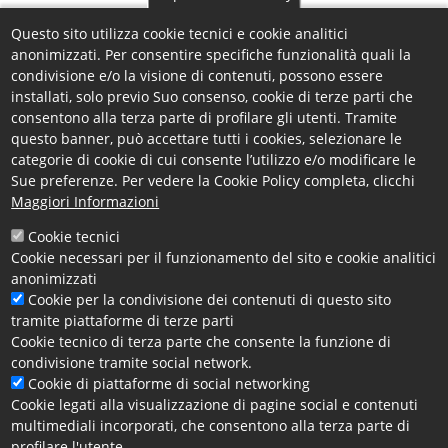
Questo sito utilizza cookie tecnici e cookie analitici
anonimizzati. Per consentire specifiche funzionalità quali la
condivisione e/o la visione di contenuti, possono essere
installati, solo previo Suo consenso, cookie di terze parti che
consentono alla terza parte di profilare gli utenti. Tramite
questo banner, può accettare tutti i cookies, selezionare le
categorie di cookie di cui consente l’utilizzo e/o modificare le
Sue preferenze. Per vedere la Cookie Policy completa, clicchi
Si comunica che le
prove di esame per Agente di Affari in
Maggiori Informazioni
Mediazione
bandite con Determina Dirigenziale n. 146
del 14/04/2021, a seguito problemi
Cookie tecnici
tecnico/organizzativi
saranno espletate dopo la
Cookie necessari per il funzionamento del sito e cookie analitici
pausa estiva
con conseguente avviso delle date sul
anonimizzati
Cookie per la condivisione dei contenuti di questo sito
sito camerale come programmato all’interno
tramite piattaforme di terze parti
dell’
articolo 8 del
Bando
in questione
.
Cookie tecnico di terza parte che consente la funzione di
condivisione tramite social network.
Per approfondimenti ed aggiornamenti,
visita la
Cookie di piattaforme di social networking
pagina dedicata
.
Cookie legati alla visualizzazione di pagine social e contenuti
multimediali incorporati, che consentono alla terza parte di
profilare l'utente.