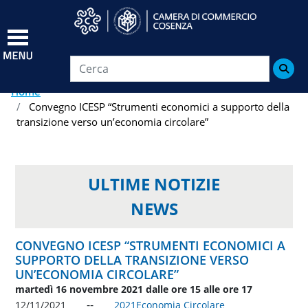
Salta
al
contenuto
principale

Home
Convegno ICESP “Strumenti economici a supporto della
transizione verso un’economia circolare”
ULTIME NOTIZIE
NEWS
CONVEGNO ICESP “STRUMENTI ECONOMICI A
SUPPORTO DELLA TRANSIZIONE VERSO
UN’ECONOMIA CIRCOLARE”
martedì 16 novembre 2021 dalle ore 15 alle ore 17
12/11/2021
2021
Economia Circolare