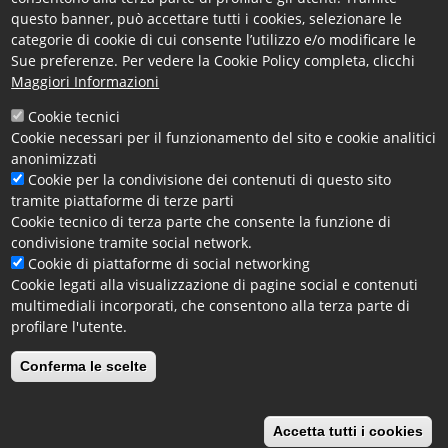
europeo che possa essere di riferimento per tutti gli
questo banner, può accettare tutti i cookies, selezionare le
operatori del settore.
categorie di cookie di cui consente l’utilizzo e/o modificare le
Sue preferenze. Per vedere la Cookie Policy completa, clicchi
Interverranno importanti rappresentanti delle
Maggiori Informazioni
istituzioni e del mondo imprenditoriale.
Cookie tecnici
Per conoscere il
programma completo
del
Cookie necessari per il funzionamento del sito e cookie analitici
convegno consultare la
locandina disponibile tra gli
anonimizzati
Cookie per la condivisione dei contenuti di questo sito
allegati di questa pagina
.
tramite piattaforme di terze parti
Cookie tecnico di terza parte che consente la funzione di
PER REGISTRARSI SCRIVERE
condivisione tramite social network.
A:
unicircular@unicircular.org
Cookie di piattaforme di social networking
Riferimento:
Fabio Eboli
(mail: fabio.eboli@enea.it)
Cookie legati alla visualizzazione di pagine social e contenuti
multimediali incorporati, che consentono alla terza parte di
profilare l'utente.
12/11/2021
Conferma le scelte
Locandina con il programma del webinra 16
novembre 2021
Accetta tutti i cookies