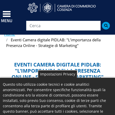
Salta
al
contenuto
principale

Home
Eventi Camera digitale PIDLAB: "L’importanza della
Presenza Online - Strategie di Marketing"
EVENTI CAMERA DIGITALE PIDLAB:
"L’IMPORTANZA DELLA PRESENZA
Impostazioni Privacy
ONLINE - STRATEGIE DI MARKETING"
Questo sito utilizza cookie tecnici e cookie analitici
Come migliorare la propria presenza online e
anonimizzati. Per consentire specifiche funzionalità quali la
utilizzare al meglio gli strumenti del digital
condivisione e/o la visione di contenuti, possono essere
marketing? Saranno questi i temi al centro
installati, solo previo Suo consenso, cookie di terze parti che
dell’evento organizzato dalla Camera di Commercio
consentono alla terza parte di profilare gli utenti. Tramite
questo banner, può accettare tutti i cookies, selezionare le
di Cosenza nell’ambito delle attività del PIDLab