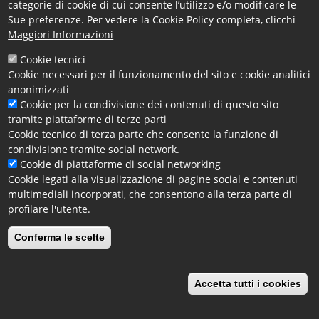
categorie di cookie di cui consente l’utilizzo e/o modificare le
CamERAdigitale.
Sue preferenze. Per vedere la Cookie Policy completa, clicchi
L’incontro, dal titolo
“L’importanza della presenza
Maggiori Informazioni
online – Strategie di marketing”
, si terrà il
prossimo
28 maggio 2026 alle ore 15:00
ed è rivolto
Cookie tecnici
Cookie necessari per il funzionamento del sito e cookie analitici
a imprese, professionisti e operatori del territorio
anonimizzati
interessati ad approfondire le opportunità offerte
Cookie per la condivisione dei contenuti di questo sito
dalla comunicazione digitale.
tramite piattaforme di terze parti
Nel corso dell’evento si parlerà di strategie per
Cookie tecnico di terza parte che consente la funzione di
aumentare la visibilità sul web, promozione online e
condivisione tramite social network.
strumenti utili per sviluppare il proprio business e
Cookie di piattaforme di social networking
raggiungere nuovi clienti attraverso il digitale.
Cookie legati alla visualizzazione di pagine social e contenuti
multimediali incorporati, che consentono alla terza parte di
La partecipazione è gratuita, ma è richiesta la
profilare l'utente.
registrazione online, tramite il seguente
link: https://forms.gle/wDog2UzEF3h2fEvD8
Conferma le scelte
Facebook
X
Email
Accetta tutti i cookies
Revoca il consenso