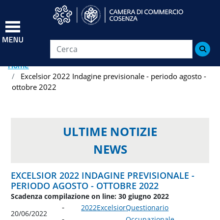
Salta
al
contenuto
principale

Home
Excelsior 2022 Indagine previsionale - periodo agosto -
ottobre 2022
ULTIME NOTIZIE
NEWS
EXCELSIOR 2022 INDAGINE PREVISIONALE -
PERIODO AGOSTO - OTTOBRE 2022
Scadenza compilazione on line: 30 giugno 2022
2022
Excelsior
Questionario
20/06/2022
Occupazionale