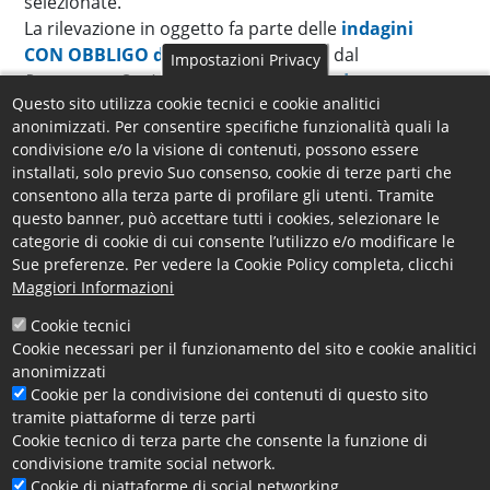
selezionate.
La rilevazione in oggetto fa parte delle
indagini
CON OBBLIGO di RISPOSTA
previste dal
Impostazioni Privacy
Programma Statistico Nazionale
e
la scadenza per
Questo sito utilizza cookie tecnici e cookie analitici
la compilazione
è fissata
entro giovedì 30
anonimizzati. Per consentire specifiche funzionalità quali la
giugno 2022
, salvo proroghe che saranno,
condivisione e/o la visione di contenuti, possono essere
eventualmente, indicate su questa pagina.
installati, solo previo Suo consenso, cookie di terze parti che
consentono alla terza parte di profilare gli utenti. Tramite
Le imprese che compilano integralmente il
questo banner, può accettare tutti i cookies, selezionare le
questionario,
NON verranno più incluse nel
categorie di cookie di cui consente l’utilizzo e/o modificare le
campione d’indagine per i prossimi tre trimestri.
Sue preferenze. Per vedere la Cookie Policy completa, clicchi
Maggiori Informazioni
Per l'
assistenza alle imprese
della provincia di
Cookie tecnici
Cosenza circa la compilazione del questionario
Cookie necessari per il funzionamento del sito e cookie analitici
Excelsior,
gli uffici camerali sono a disposizione
anonimizzati
negli orari d'ufficio
Cookie per la condivisione dei contenuti di questo sito
ai recapiti
0984 815 259 -
tramite piattaforme di terze parti
0984 815 213 - 0984 815 254 - 0984 815 256 -
0984
Cookie tecnico di terza parte che consente la funzione di
815 265
-
0984 815 267
.
condivisione tramite social network.
Cookie di piattaforme di social networking