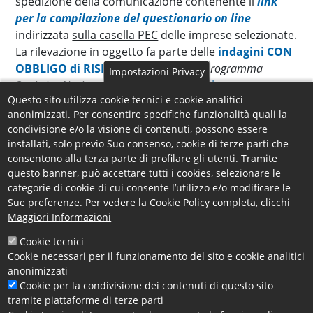
spedizione della comunicazione contenente il
link
per la compilazione del questionario on line
indirizzata
sulla casella PEC
delle imprese selezionate.
La rilevazione in oggetto fa parte delle
indagini CON
OBBLIGO di RISPOSTA
previste dal
Programma
Impostazioni Privacy
Statistico Nazionale
e
la scadenza per la
Questo sito utilizza cookie tecnici e cookie analitici
compilazione
è fissata
entro giovedì 2 marzo 2023
,
anonimizzati. Per consentire specifiche funzionalità quali la
salvo proroghe che saranno, eventualmente, indicate
condivisione e/o la visione di contenuti, possono essere
su questa pagina.
installati, solo previo Suo consenso, cookie di terze parti che
consentono alla terza parte di profilare gli utenti. Tramite
Le imprese che compilano integralmente il
questo banner, può accettare tutti i cookies, selezionare le
questionario,
NON verranno più incluse nel
categorie di cookie di cui consente l’utilizzo e/o modificare le
campione d’indagine per i prossimi tre trimestri.
Sue preferenze. Per vedere la Cookie Policy completa, clicchi
Maggiori Informazioni
Per l'
assistenza alle imprese
della provincia di
Cookie tecnici
Cosenza circa la compilazione del questionario
Cookie necessari per il funzionamento del sito e cookie analitici
Excelsior,
gli uffici camerali sono a disposizione
anonimizzati
negli orari d'ufficio
Cookie per la condivisione dei contenuti di questo sito
ai recapiti
0984 815 259 -
0984
tramite piattaforme di terze parti
815 213 - 0984 815 254 - 0984 815 256 -
0984 815 265
-