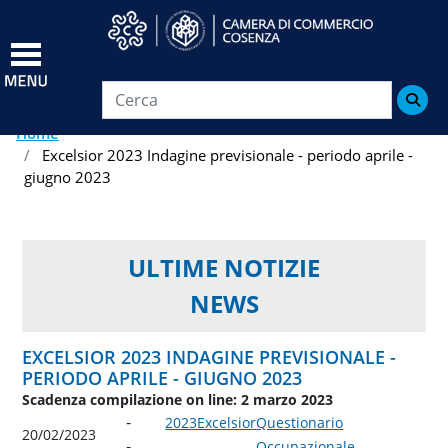
Salta
al
contenuto
principale

Home
Excelsior 2023 Indagine previsionale - periodo aprile -
giugno 2023
ULTIME NOTIZIE
NEWS
EXCELSIOR 2023 INDAGINE PREVISIONALE -
PERIODO APRILE - GIUGNO 2023
Scadenza compilazione on line: 2 marzo 2023
2023
Excelsior
Questionario
20/02/2023
Occupazionale