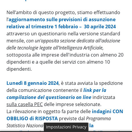
Nell’ambito di questo progetto, stiamo effettuando
l’
aggiornamento sulle previsioni di assunzione
relative al trimestre 1 febbraio – 30 aprile 2024
attraverso un questionario nella versione standard
mensile,
con un'apposita sezione dedicata all'adozione
delle tecnologie legate all'Intelligenza Artificiale,
sottoposta alle imprese dell'industria con almeno 20
dipendenti e a quelle dei servizi con almeno 10
dipendenti.
Lunedì 8 gennaio 2024
, è stata avviata la spedizione
della comunicazione contenente il
link per la
compilazione del questionario on line
indirizzata
sulla casella PEC
delle imprese selezionate.
La rilevazione in oggetto fa parte delle
indagini CON
OBBLIGO di RISPOSTA
previste dal
Programma
Statistico Nazionale
e
la scadenza per la
Impostazioni Privacy