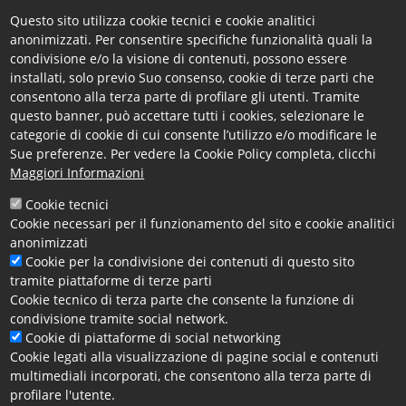
compilazione
è fissata
entro mercoledì 17 gennaio
Questo sito utilizza cookie tecnici e cookie analitici
2024
, salvo proroghe che saranno, eventualmente,
anonimizzati. Per consentire specifiche funzionalità quali la
indicate su questa pagina.
condivisione e/o la visione di contenuti, possono essere
installati, solo previo Suo consenso, cookie di terze parti che
Le imprese che compilano integralmente il
consentono alla terza parte di profilare gli utenti. Tramite
questionario,
NON verranno più incluse nel
questo banner, può accettare tutti i cookies, selezionare le
campione d’indagine per i prossimi tre trimestri.
categorie di cookie di cui consente l’utilizzo e/o modificare le
Sue preferenze. Per vedere la Cookie Policy completa, clicchi
Maggiori Informazioni
Per l'
assistenza alle imprese
della provincia di
Cosenza circa la compilazione del questionario
Cookie tecnici
Excelsior,
gli uffici camerali sono a disposizione
Cookie necessari per il funzionamento del sito e cookie analitici
negli orari d'ufficio
ai recapiti
0984 815 259 -
0984
anonimizzati
815 213 - 0984 815 254 - 0984 815 256 -
Cookie per la condivisione dei contenuti di questo sito
0984 815 265
-
tramite piattaforme di terze parti
0984 815 267
.
Cookie tecnico di terza parte che consente la funzione di
condivisione tramite social network.
Cookie di piattaforme di social networking
Per approfondimenti sul
progetto Excelsior
visita la
Cookie legati alla visualizzazione di pagine social e contenuti
pagina dedicata
.
multimediali incorporati, che consentono alla terza parte di
profilare l'utente.