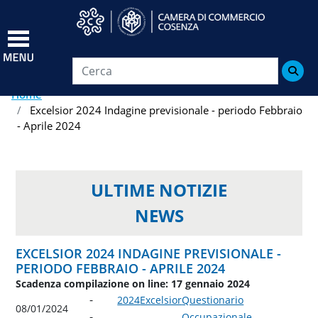
Salta
al
contenuto
principale

Home
Excelsior 2024 Indagine previsionale - periodo Febbraio
- Aprile 2024
ULTIME NOTIZIE
NEWS
EXCELSIOR 2024 INDAGINE PREVISIONALE -
PERIODO FEBBRAIO - APRILE 2024
Scadenza compilazione on line: 17 gennaio 2024
2024
Excelsior
Questionario
08/01/2024
Occupazionale