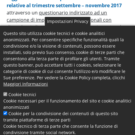
relative al
trimestre settembre – novembre 2017
attraverso un
questionario indirizzato ad un
campione di imprese e studi professionali con
Impostazioni Privacy
dipendenti
, distribuiti su tutto il territorio nazionale e
Questo sito utilizza cookie tecnici e cookie analitici
selezionati casualmente dagli archivi delle Camere di
anonimizzati. Per consentire specifiche funzionalità quali la
Commercio.
condivisione e/o la visione di contenuti, possono essere
installati, solo previo Suo consenso, cookie di terze parti che
Mercoledì 26 luglio 2017
, è stata avviata la
consentono alla terza parte di profilare gli utenti. Tramite
spedizione
alle imprese selezionate
sulla propra
questo banner, può accettare tutti i cookies, selezionare le
casella PEC
, della comunicazione contenente il link
categorie di cookie di cui consente l’utilizzo e/o modificare le
per la
compilazione del questionario on line
.
Sue preferenze. Per vedere la Cookie Policy completa, clicchi
Maggiori Informazioni
La rilevazione in oggetto fa parte delle
indagini con
obbligo di risposta
previste dal
Programma Statistico
Cookie tecnici
Nazionale
e
la scadenza per la compilazione è
Cookie necessari per il funzionamento del sito e cookie analitici
fissata entro venerdì 4 agosto 2017
.
anonimizzati
Cookie per la condivisione dei contenuti di questo sito
tramite piattaforme di terze parti
Per l'
assistenza alle imprese
della provincia di
Cookie tecnico di terza parte che consente la funzione di
Cosenza circa la compilazione del questionario
condivisione tramite social network.