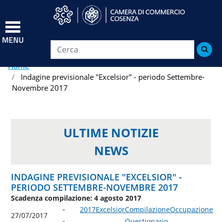
Salta
al
contenuto
principale

Home
Indagine previsionale "Excelsior" - periodo Settembre-
Novembre 2017
ULTIME NOTIZIE
NEWS
INDAGINE PREVISIONALE "EXCELSIOR" -
PERIODO SETTEMBRE-NOVEMBRE 2017
Scadenza compilazione: 4 agosto 2017
2017
Excelsior
Compilazione
Occupazione
27/07/2017
Questionario