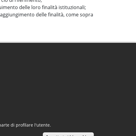
cio di riferimento;
mento delle loro finalità istituzionali;
 raggiungimento delle finalità, come sopra
Albo - Footer Menu
Albo pretorio on-line
Consultazione Atti
Avvisi e Bandi della Camera
Atti depositati Agenti riscossione
arte di profilare l'utente.
ssibilità