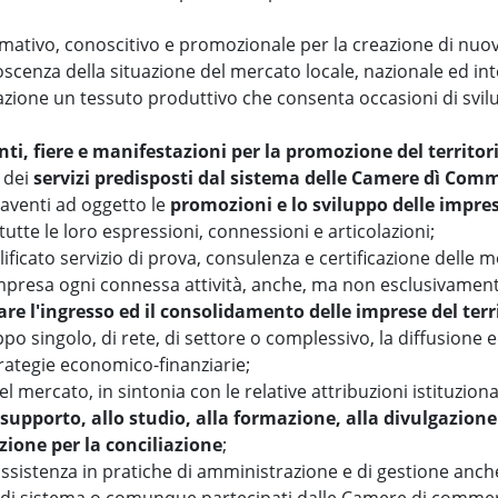
rmativo, conoscitivo e promozionale per la creazione di nuo
onoscenza della situazione del mercato locale, nazionale ed in
ormazione un tessuto produttivo che consenta occasioni di svil
nti, fiere e manifestazioni per la promozione del territor
e dei
servizi predisposti dal sistema delle Camere dì Com
 aventi ad oggetto le
promozioni e lo sviluppo delle impre
tutte le loro espressioni, connessioni e articolazioni;
ficato servizio di prova, consulenza e certificazione delle me
mpresa ogni connessa attività, anche, ma non esclusivamente
are l'ingresso ed il consolidamento delle imprese del terr
uppo singolo, di rete, di settore o complessivo, la diffusione 
strategie economico-finanziarie;
el mercato, in sintonia con le relative attribuzioni istituzi
l
supporto, allo studio, alla formazione, alla divulgazione
ione per la conciliazione
;
assistenza in pratiche di amministrazione e di gestione anc