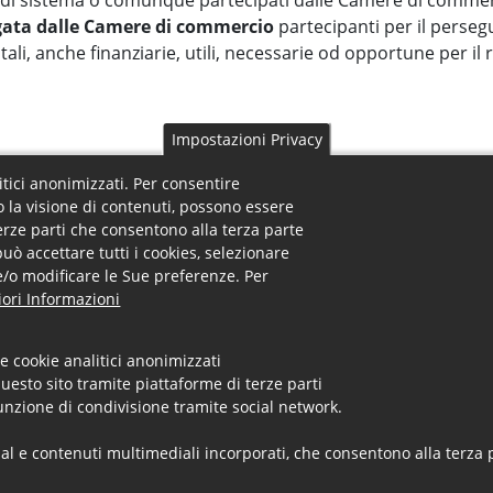
i di sistema o comunque partecipati dalle Camere di commer
legata dalle Camere di commercio
partecipanti per il persegui
ali, anche finanziarie, utili, necessarie od opportune per il
Impostazioni Privacy
litici anonimizzati. Per consentire
o la visione di contenuti, possono essere
terze parti che consentono alla terza parte
può accettare tutti i cookies, selezionare
o e/o modificare le Sue preferenze. Per
 Footer Menu
Uffici - Footer Menu
ra
Uffici
ori Informazioni
Servizi
Registro Imprese
ità
Diritto Annuale
 orari
Brevetti e marchi
e cookie analitici anonimizzati
uesto sito tramite piattaforme di terze parti
Camera arbitrale
unzione di condivisione tramite social network.
Altri Uffici
ial e contenuti multimediali incorporati, che consentono alla terza p
@cs.legalmail.camcom.it -
Note Legali -
Privacy -
Dichiarazione di acce