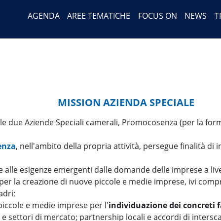
Header Menu
Salta
AGENDA
AREE TEMATICHE
FOCUS ON
NEWS
T
al
contenuto
principale
MISSION AZIENDA SPECIALE
lle due Aziende Speciali camerali, Promocosenza (per la fo
enza
, nell'ambito della propria attività, persegue finalità di 
e alle esigenze emergenti dalle domande delle imprese a livel
per la creazione di nuove piccole e medie imprese, ivi compr
adri;
piccole e medie imprese per l'
individuazione dei concreti 
 e settori di mercato; partnership locali e accordi di inters