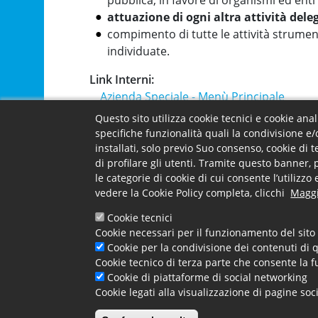
pubblica, in favore di organismi ed ent
attuazione di ogni altra attività de
compimento di tutte le attività strument
individuate.
Link Interni
Azienda Speciale - Menù Principale
Questo sito utilizza cookie tecnici e cookie ana
Facebook
X
Email
specifiche funzionalità quali la condivisione e/
installati, solo previo Suo consenso, cookie di 
di profilare gli utenti. Tramite questo banner, 
le categorie di cookie di cui consente l’utilizz
Footer menu
Camera -
La Came
Contatti e uffici
vedere la Cookie Policy completa, clicchi
Maggi
Carta dei 
Accessibil
Cookie tecnici
Contatti e
Cookie necessari per il funzionamento del sito 
Cookie per la condivisione dei contenuti di q
Cookie tecnico di terza parte che consente la f
Cookie di piattaforme di social networking
Cookie legati alla visualizzazione di pagine soc
Camera di Commercio di Cosenza, P.IVA. 01089970782 -
cciaa