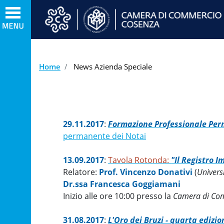
Home
News Azienda Speciale
29.11.2017
:
Formazione Professionale Pe
permanente dei Notai
13.09.2017
:
Tavola Rotonda:
"Il Registro Im
Relatore:
Prof. Vincenzo Donativi
(
Univers
Dr.ssa Francesca Goggiamani
Inizio alle ore 10:00 presso la
Camera di Com
31.08.2017
:
L'Oro dei Bruzi - quarta edizio