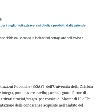
e
per i migliori oli extravergini di oliva prodotti dalle aziende
one richiesta, secondo le indicazioni dettagliate nell’avviso e
razioni Pubbliche (SSSAP) dell’Università della Calabria
 e integr.), promuovere e sviluppare adeguate forme di
ttivati tirocini/stages per corsisti di Master di I^ e II^
entazione delle conoscenze acquisite nell’ambito del