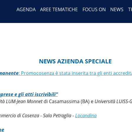
Header Menu
Salta
AGENDA
AREE TEMATICHE
FOCUS ON
NEWS
T
al
contenuto
principale
NEWS AZIENDA SPECIALE
rmanente
: Promocosenza è stata inserita tra gli enti accredi
prese e gli atti iscrivibili”
ità LUM-Jean Monnet
di Casamassima (BA) e
Università LUISS-G
mercio di Cosenza - Sala Petraglia
-
Locandina
ne