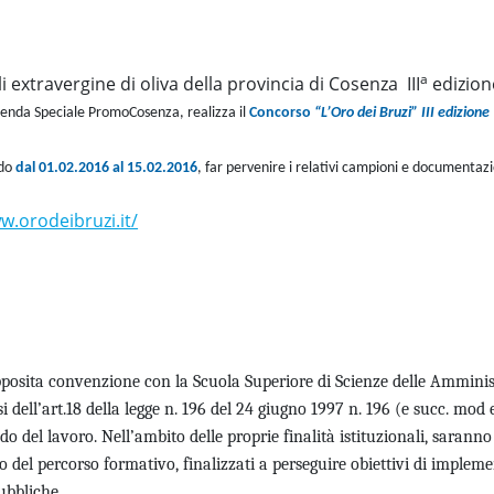
a
oli extravergine di oliva della provincia di Cosenza III
edizion
ienda Speciale PromoCosenza, realizza il
Concorso
“L’Oro dei Bruzi” III edizione
odo
dal 01.02.2016 al 15.02.2016
, far pervenire i relativi campioni e documentazi
w.orodeibruzi.it/
osita convenzione con la Scuola Superiore di Scienze delle Amminist
 dell’art.18 della legge n. 196 del 24 giugno 1997 n. 196 (e succ. mod
del lavoro. Nell’ambito delle proprie finalità istituzionali, saranno a
 del percorso formativo, finalizzati a perseguire obiettivi di implem
ubbliche.