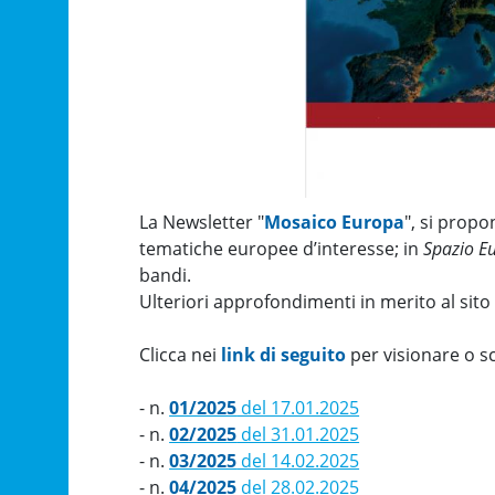
La Newsletter "
Mosaico Europa
", si prop
tematiche europee d’interesse; in
Spazio E
bandi.
Ulteriori approfondimenti in merito al sit
Clicca nei
link di seguito
per visionare o sc
- n.
01/2025
del 17.01.2025
- n.
02/2025
del 31.01.2025
- n.
03/2025
del 14.02.2025
- n.
04/2025
del 28.02.2025