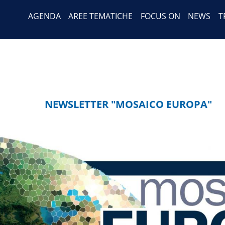
Header Menu
Salta
AGENDA
AREE TEMATICHE
FOCUS ON
NEWS
T
al
contenuto
principale
NEWSLETTER "MOSAICO EUROPA"