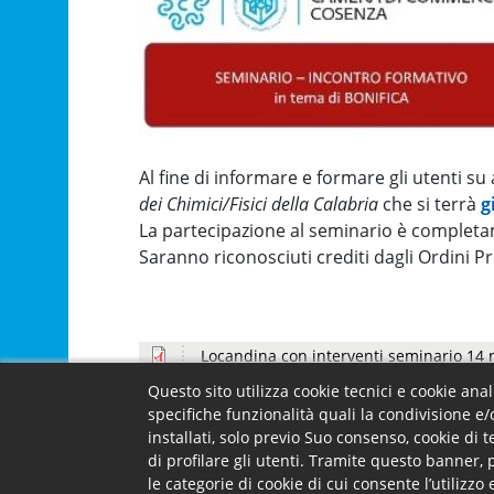
Al fine di informare e formare gli utenti s
dei Chimici/Fisici della Calabria
che si terrà
g
La partecipazione al seminario è completa
Saranno riconosciuti crediti dagli Ordini Pr
Locandina con interventi seminario 14
Questo sito utilizza cookie tecnici e cookie ana
Facebook
X
Email
specifiche funzionalità quali la condivisione e/
installati, solo previo Suo consenso, cookie di 
di profilare gli utenti. Tramite questo banner, 
le categorie di cookie di cui consente l’utilizz
Footer menu
Camera -
La Came