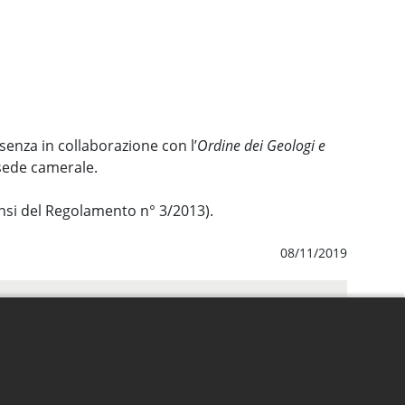
senza in collaborazione con l’
Ordine dei Geologi e
sede camerale.
sensi del Regolamento n° 3/2013).
08/11/2019
Albo - Footer Menu
Albo pretorio on-line