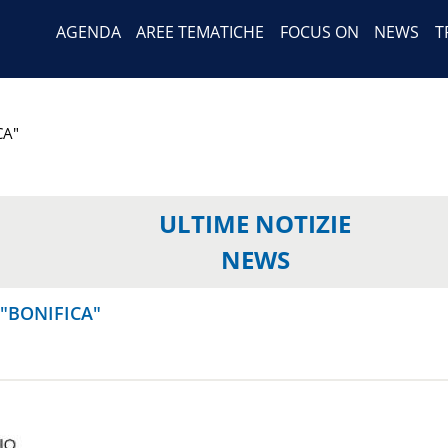
Header Menu
Salta
AGENDA
AREE TEMATICHE
FOCUS ON
NEWS
T
al
contenuto
principale
CA"
ULTIME NOTIZIE
NEWS
 "BONIFICA"