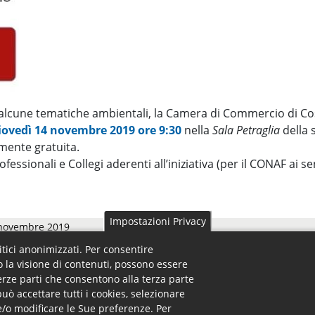
u alcune tematiche ambientali, la Camera di Commercio di Co
iovedì 14 novembre 2019 ore 9:30
nella
Sala Petraglia
della 
mente gratuita.
ofessionali e Collegi aderenti all’iniziativa (per il CONAF ai 
Impostazioni Privacy
 novembre 2019
litici anonimizzati. Per consentire
o la visione di contenuti, possono essere
terze parti che consentono alla terza parte
può accettare tutti i cookies, selezionare
o e/o modificare le Sue preferenze. Per
 Footer Menu
Uffici - Footer Menu
ra
Uffici