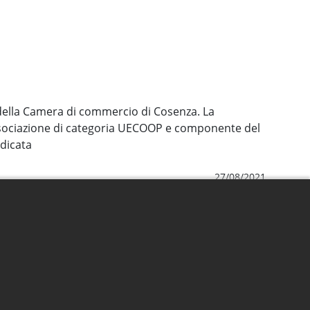
e della Camera di commercio di Cosenza. La
associazione di categoria UECOOP e componente del
edicata
27/08/2021
Albo - Footer Menu
Albo pretorio on-line
Consultazione Atti
Avvisi e Bandi della Camera
Atti depositati Agenti riscossione