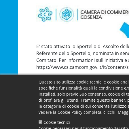
E' stato attivato lo Sportello di Ascolto 
Referente dello Sportello, nominata in se
Comitato. Per informazioni sull'iniziativa e 
https://www.cs.camcom.gov.it/it/content/s
Questo sito utilizza cookie tecnici e cookie ana
Facebook
X
Email
specifiche funzionalità quali la condivisione e/
installati, solo previo Suo consenso, cookie di 
di profilare gli utenti. Tramite questo banner, 
le categorie di cookie di cui consente l’utilizz
Footer menu
Camera -
La Came
Contatti e uffici
vedere la Cookie Policy completa, clicchi
Maggi
Carta dei 
Accessibil
Cookie tecnici
Contatti e
Cookie necessari per il funzionamento del sito 