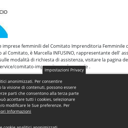
delle imprese femminili del Comitato Imprenditoria Femminil
no al Comitato, è Marcella INFUSINO, rappresentante dell' 
sulle modalità di richiesta di assistenza, visitare la pagina d
ervice/comitato-imprenditoria-femminile .
Impostazioni Privacy
litici anonimizzati. Per consentire
o la visione di contenuti, possono essere
terze parti che consentono alla terza parte
può accettare tutti i cookies, selezionare
o e/o modificare le Sue preferenze. Per
 Footer Menu
Uffici - Footer Menu
ra
Uffici
ori Informazioni
Servizi
Registro Imprese
ità
Diritto Annuale
 orari
Brevetti e marchi
e cookie analitici anonimizzati