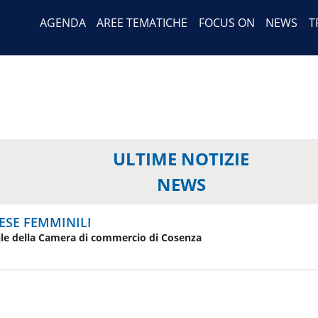
Header Menu
Salta
AGENDA
AREE TEMATICHE
FOCUS ON
NEWS
T
al
contenuto
principale
ULTIME NOTIZIE
NEWS
ESE FEMMINILI
ile della Camera di commercio di Cosenza