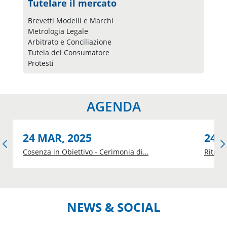
Tutelare il mercato
Brevetti Modelli e Marchi
Metrologia Legale
Arbitrato e Conciliazione
Tutela del Consumatore
Protesti
AGENDA
24 MAR, 2025
24 F
Cosenza in Obiettivo - Cerimonia di…
Ritrat
NEWS & SOCIAL