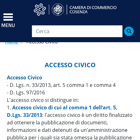
Salta
al
contenuto
principale

Home
Accesso Civico
ACCESSO CIVICO
Accesso Civico
- D. Lgs. n. 33/2013, art. 5 comma 1 e comma 4
- D. Lgs. 97/2016
L'accesso civico si distingue in:
1.
Accesso civico di cui al comma 1 dell’art. 5,
D.Lgs. 33/2013
: l'accesso civico è un diritto finalizzato
ad ottenere la pubblicazione di documenti,
informazioni e dati detenuti da un’amministrazione
pubblica per i quali sia stata omessa la pubblicazione