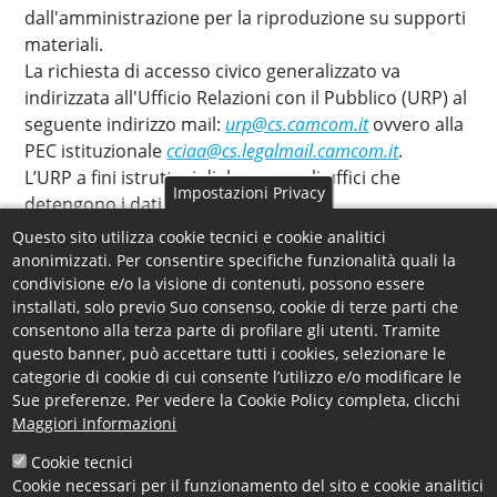
dall'amministrazione per la riproduzione su supporti
materiali.
La richiesta di accesso civico generalizzato va
indirizzata all'Ufficio Relazioni con il Pubblico (URP) al
seguente indirizzo mail:
urp@cs.camcom.it
ovvero alla
PEC istituzionale
cciaa@cs.legalmail.camcom.it
.
L’URP a fini istruttori dialoga con gli uffici che
Impostazioni Privacy
detengono i dati richiesti.
Questo sito utilizza cookie tecnici e cookie analitici
Per ulteriori approfondimenti è possibile consultare
anonimizzati. Per consentire specifiche funzionalità quali la
le linee guida ANAC al seguente link:
condivisione e/o la visione di contenuti, possono essere
installati, solo previo Suo consenso, cookie di terze parti che
http://www.anticorruzione.it/portal/public/classic/Attivi
consentono alla terza parte di profilare gli utenti. Tramite
ca=6666
(Determinazione ANAC n. 1309 del
questo banner, può accettare tutti i cookies, selezionare le
28/12/2016)
categorie di cookie di cui consente l’utilizzo e/o modificare le
Sue preferenze. Per vedere la Cookie Policy completa, clicchi
Maggiori Informazioni
Consulta la documetazione presente tra gli allegati di
Cookie tecnici
questa pagina.
Cookie necessari per il funzionamento del sito e cookie analitici