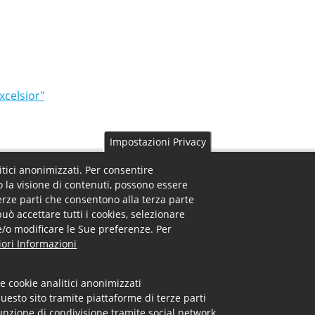
xcelsior"
Impostazioni Privacy
litici anonimizzati. Per consentire
o la visione di contenuti, possono essere
terze parti che consentono alla terza parte
 Footer Menu
Uffici - Footer Menu
ra
Uffici
può accettare tutti i cookies, selezionare
Servizi
Registro Imprese
o e/o modificare le Sue preferenze. Per
ità
Diritto Annuale
ori Informazioni
 orari
Brevetti e marchi
Camera arbitrale
e cookie analitici anonimizzati
Altri Uffici
uesto sito tramite piattaforme di terze parti
unzione di condivisione tramite social network.