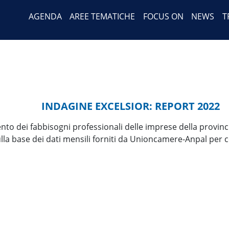
Header Menu
Salta
AGENDA
AREE TEMATICHE
FOCUS ON
NEWS
T
al
contenuto
principale
INDAGINE EXCELSIOR: REPORT 2022
mento dei fabbisogni professionali delle imprese della provi
ulla base dei dati mensili forniti da Unioncamere-Anpal per 