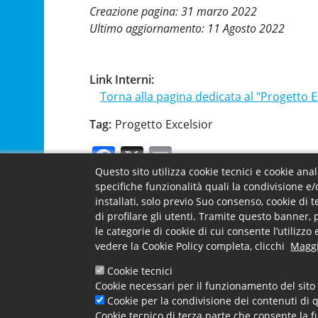
Creazione pagina: 31 marzo 2022
Ultimo aggiornamento: 11 Agosto 2022
Link Interni
Torna alla pagina dedicata al "Progetto E
Tag
Progetto Excelsior
Facebook
X
Email
Questo sito utilizza cookie tecnici e cookie ana
specifiche funzionalità quali la condivisione e/
installati, solo previo Suo consenso, cookie di 
Footer menu
Camera -
La Came
di profilare gli utenti. Tramite questo banner, 
Contatti e uffici
Carta dei 
le categorie di cookie di cui consente l’utilizz
Accessibil
vedere la Cookie Policy completa, clicchi
Maggi
Contatti e
Cookie tecnici
Cookie necessari per il funzionamento del sito 
Cookie per la condivisione dei contenuti di q
Cookie tecnico di terza parte che consente la f