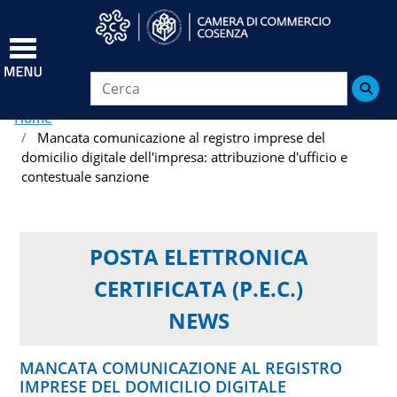
Salta
al
contenuto
principale

Home
Mancata comunicazione al registro imprese del
domicilio digitale dell'impresa: attribuzione d'ufficio e
contestuale sanzione
POSTA ELETTRONICA
CERTIFICATA (P.E.C.)
NEWS
MANCATA COMUNICAZIONE AL REGISTRO
IMPRESE DEL DOMICILIO DIGITALE