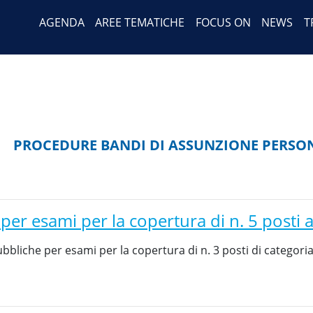
Header Menu
Salta
AGENDA
AREE TEMATICHE
FOCUS ON
NEWS
T
al
contenuto
principale
PROCEDURE BANDI DI ASSUNZIONE PERSO
 per esami per la copertura di n. 5 post
bliche per esami per la copertura di n. 3 posti di categoria 