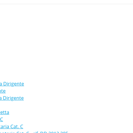
a Dirigente
nte
a Dirigente
retta
 C
aria Cat. C