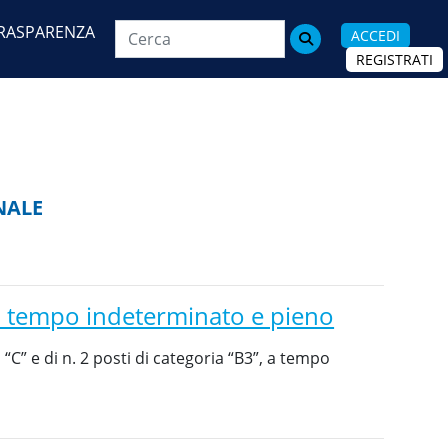
RASPARENZA
ACCEDI

REGISTRATI
NALE
i a tempo indeterminato e pieno
“C” e di n. 2 posti di categoria “B3”, a tempo