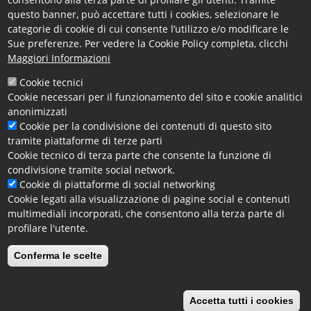
la candidatura ufficiale alla BEI a:
questo banner, può accettare tutti i cookies, selezionare le
progettoelena@cs.camcom.it
categorie di cookie di cui consente l’utilizzo e/o modificare le
Sue preferenze. Per vedere la Cookie Policy completa, clicchi
Dopo l’invio della documentazione, la Camera effettuerà
Maggiori Informazioni
un controllo circa la completezza e la congruità della
stessa. Al termine l’impresa riceverà una comunicazione
Cookie tecnici
o di richiesta di integrazioni o di conferma circa
Cookie necessari per il funzionamento del sito e cookie analitici
l’inserimento nella base line di progetto.
anonimizzati
Cookie per la condivisione dei contenuti di questo sito
Per informazioni in merito alla presente
tramite piattaforme di terze parti
manifestazione d'interesse è possibile rivolgersi alla
Cookie tecnico di terza parte che consente la funzione di
C.C.I.A.A. di Cosenza a mezzo e-mail all’indirizzo
condivisione tramite social network.
progettoelena@cs.camcom.it
oppure a mezzo telefono ai
Cookie di piattaforme di social networking
numeri 0984/815258 - 0984/815248 o 0984/815276 dal
Cookie legati alla visualizzazione di pagine social e contenuti
lunedì al venerdì, dalle ore 09.00 alle ore 13.00 e martedì
multimediali incorporati, che consentono alla terza parte di
e giovedì anche dalle 15.00 alle 17.00.
profilare l'utente.
Leggi tutto
Conferma le scelte
Scadenza:
Accetta tutti i cookies
Paginazione