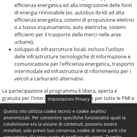
efficienza energetica ed alla integrazione delle fonti
di energia rinnovabile (es. autobus ibridi ad alta
efficienza energetica, sistemi di propulsione elettrici
o a basso inquinamento, auto elettriche, sistemi
efficienti per il trasporto delle merci nelle aree
urbane);
sviluppo di infrastrutture locali, incluso l'utilizzo
delle infrastrutture tecnologiche di informazione e
comunicazione per l'efficienza energetica, trasporto
intermodale ed infrastrutture di rifornimento per i
veicoli a carburanti alternativi.
La partecipazione al programma è libera, aperta e
gratuita per l’intera durata del progetto per tutte le PMI e
Impostazioni Privacy
le Imprese che abbiano la sede legale o l’unità locale
Questo sito utilizza cookie tecnici e cookie analitici
iscritta al Registro delle Imprese della Camera di
anonimizzati. Per consentire specifiche funzionalità quali la
Commercio di Cosenza.
condivisione e/o la visione di contenuti, possono essere
Le manifestazioni d’interesse possono essere inoltrate
installati, solo previo Suo consenso, cookie di terze parti che
finchè la Camera di Commercio di Cosenza non inoltrerà
consentono alla terza parte di profilare gli utenti. Tramite