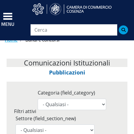
Salta
al
contenuto
principale

Home
Bandi e concorsi
Comunicazioni Istituzionali
Pubblicazioni
Categoria (field_category)
Settore (field_section_new)